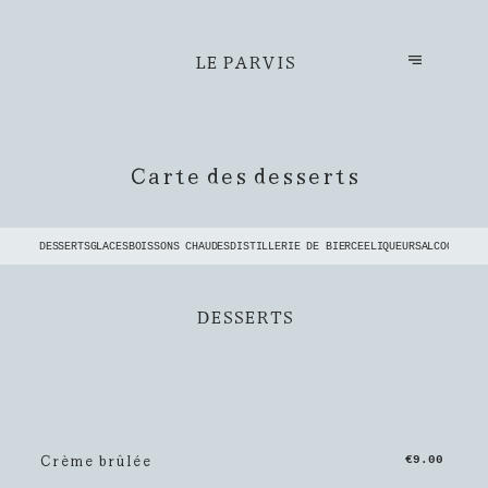
LE PARVIS
Carte des desserts
DESSERTS
GLACES
BOISSONS CHAUDES
DISTILLERIE DE BIERCEE
LIQUEURS
ALCOOLS BR
DESSERTS
Crème brûlée
€9.00