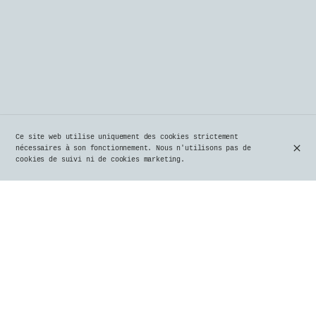
Ce site web utilise uniquement des cookies strictement
nécessaires à son fonctionnement. Nous n'utilisons pas de
cookies de suivi ni de cookies marketing.
Brasserie Typiquement Bruxelloise à
Uccle depuis 1980
Depuis 1980, Le Parvis, véritable institution
uccloise, incarne l’authenticité et le charme des
brasseries belges typiques. Situé au cœur d’Uccle, ce
lieu emblématique séduit habitués et visiteurs par
son ambiance conviviale, ses plats généreux, et une
carte de bières soigneusement sélectionnées.