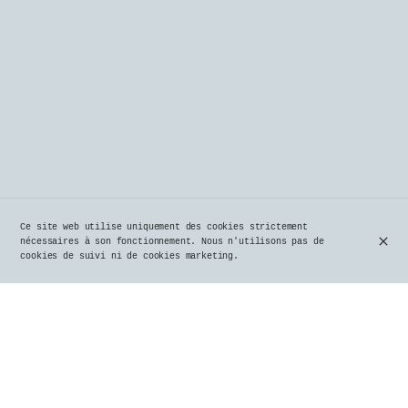
Ce site web utilise uniquement des cookies strictement
nécessaires à son fonctionnement. Nous n'utilisons pas de
cookies de suivi ni de cookies marketing.
Il est bien loin le temps des rendez-vous estivaux
autour des fumées du barbecue, véritables promesses
de festins de viande cuites lentement au charbon de
bois. 🔥🥩
Vous grelottez de froid ❄️, mais l’envie irrésistible