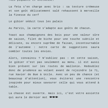
La feta s’en charge avec brio : sa texture crémeuse
et son goût délicatement salé rehaussent à merveille
la finesse du cerf
Le gibier séduit tous les palais
Au Parvis, la carte s’adapte aux goûts de chacun.
Toast aux champignons des bois pour une valeur sûre
de saison, filet de biche pour une touche subtile et
délicate, ou encore suprême de faisan, incontournable
de l’automne : notre carte de suggestions saura
combler toutes les envies.
Alors, convaincu ? N’oubliez pas : en cette saison,
le gibier n’est pas seulement au menu… il est aussi
bien présent sur les routes de Wallonie. Redoublez
donc de prudence au volant avant de rejoindre le 71,
rue Xavier de Bue à Uccle. Avec un peu de chance (et
beaucoup d’attention), vous éviterez une rencontre
inopinée pour mieux savourer celle qui vous attend à
table.
La chasse est ouverte… mais ici, c’est votre assiette
qui aura le dernier mot 🍽️🍽️🍽️