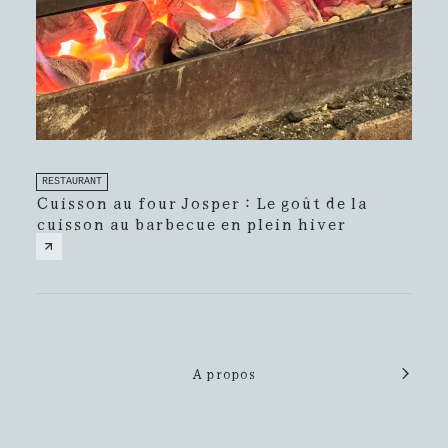
REST
RESTAURANT
Rest
Cuisson au four Josper : Le goût de la
rais
cuisson au barbecue en plein hiver
res
A propos