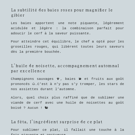
La subtilité des baies roses pour magnifier le
gibier
Les baies apportent une note piquante, légèrement
acidulée et légère : la combinaison parfait pour
adoucir le cerf à la saveur puissante.
Pour atteindre cet équilibre, le chef a opté pour les
groseilles rouges, qui libèrent toutes leurs saveurs
dès la première bouchée.
L’huile de noisette, accompagnement automnal
par excellence
Champignons sauvages 🍄, baies 🫐 et fruits aux goût
prononcés 🌰…C’est à n’y pas s’y tromper, les stars de
nos assiettes durant l’automne.
Alors, quel choix plus raffiné que de sublimer une
viande de cerf avec une huile de noisettes au goût
boisé ? Aucun ! 🐿️
La fêta, l’ingrédient surprise de ce plat
Pour sublimer ce plat, il fallait une touche à la
fois piquante et onctueuse.