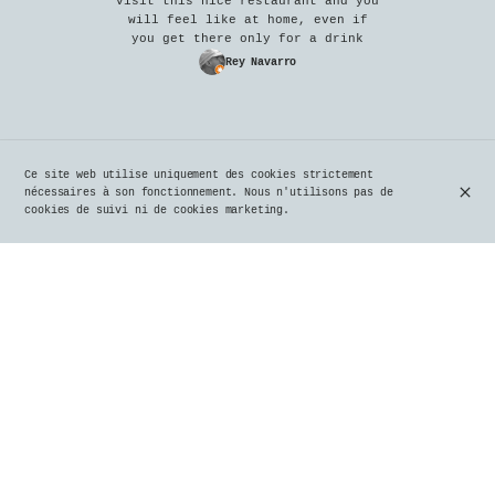
visit this nice restaurant and you
will feel like at home, even if
you get there only for a drink
Rey Navarro
Ce site web utilise uniquement des cookies strictement
nécessaires à son fonctionnement. Nous n'utilisons pas de
cookies de suivi ni de cookies marketing.
Nous n'y avions plus été depuis
des années, et cette "nouvelle
version" nous a beaucoup plu.
Malheureusement, nous n'avons pas
pu "traîner" un peu, devant aller
à la séance d'Exploration du
Monde. Nous avons adoré nos plats,
l'accueil et le service sont
vraiment parfaits. Nous y
retournerons prochainement !
Michel Zangerlé