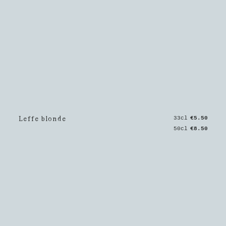
Leffe blonde
33cl
€5.50
50cl
€8.50