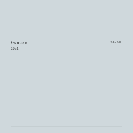
Gueuze
€4.50
25cl