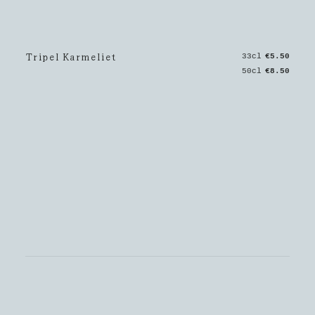
Tripel Karmeliet
33cl
€5.50
50cl
€8.50