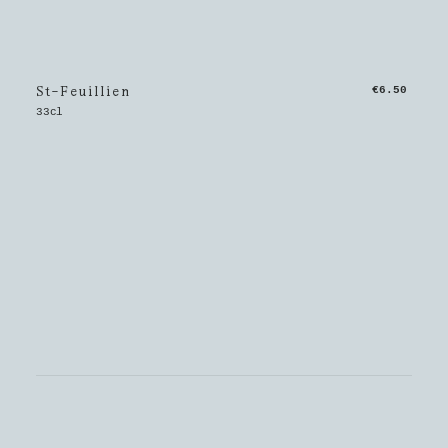
St-Feuillien
€6.50
33cl