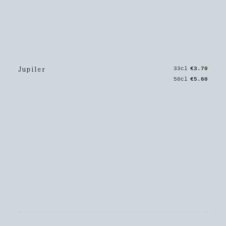
Jupiler
33cl
€3.70
50cl
€5.60