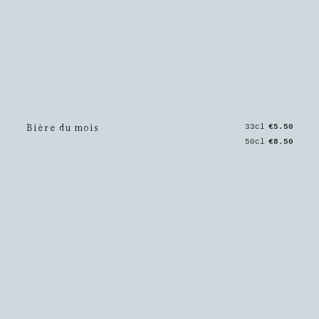
Bière du mois
33cl
€5.50
50cl
€8.50