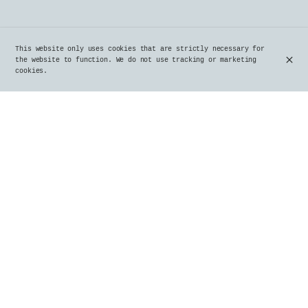
This website only uses cookies that are strictly necessary for
the website to function. We do not use tracking or marketing
cookies.
Orval
€7.50
si en stock