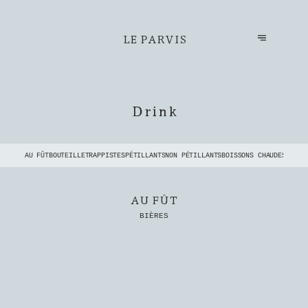
LE PARVIS
Drink
AU FÛT
BOUTEILLE
TRAPPISTES
PÉTILLANTS
NON PÉTILLANTS
BOISSONS CHAUDES
APÉRI
AU FÛT
BIÈRES