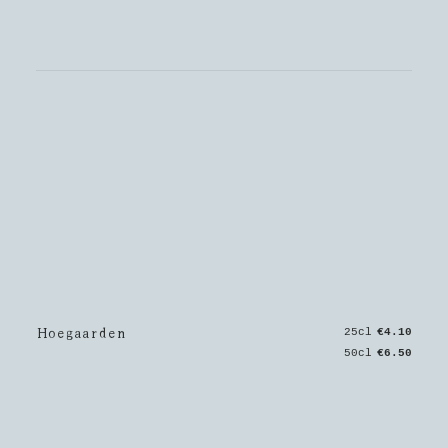
Hoegaarden
25cl
€4.10
50cl
€6.50