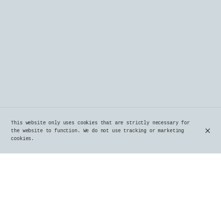
This website only uses cookies that are strictly necessary for
the website to function. We do not use tracking or marketing
cookies.
Il est bien loin le temps des rendez-vous estivaux
autour des fumées du barbecue, véritables promesses
de festins de viande cuites lentement au charbon de
bois. 🔥🥩
Vous grelottez de froid ❄️, mais l’envie irrésistible