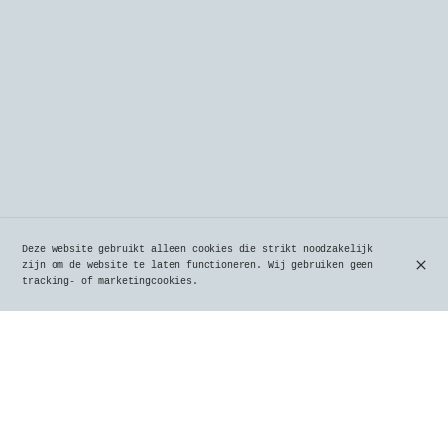
Deze website gebruikt alleen cookies die strikt noodzakelijk
zijn om de website te laten functioneren. Wij gebruiken geen
tracking- of marketingcookies.
Il est bien loin le temps des rendez-vous estivaux
autour des fumées du barbecue, véritables promesses
de festins de viande cuites lentement au charbon de
bois. 🔥🥩
Vous grelottez de froid ❄️, mais l’envie irrésistible