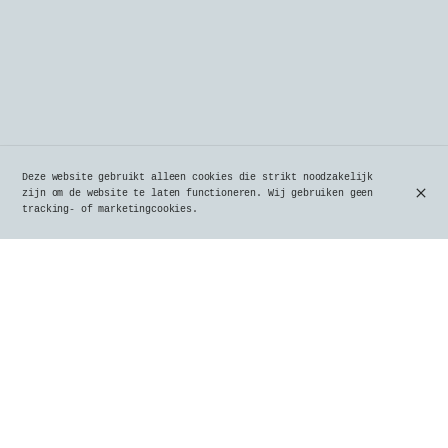
Deze website gebruikt alleen cookies die strikt noodzakelijk
zijn om de website te laten functioneren. Wij gebruiken geen
tracking- of marketingcookies.
Een Typisch Brusselse Brasserie in Ukkel
Sinds 1980
Sinds 1980 is Le Parvis, een echte instelling in
Ukkel, een toonbeeld van de authenticiteit en charme
van Belgische brasseries. Gelegen in het hart van
Ukkel, betovert deze iconische plek zowel bewoners
als bezoekers met zijn gezellige sfeer, royale
gerechten en zorgvuldig geselecteerde bierkaart.