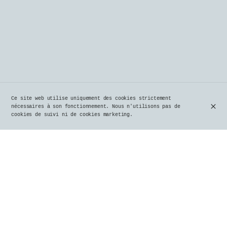
Ce site web utilise uniquement des cookies strictement
nécessaires à son fonctionnement. Nous n'utilisons pas de
cookies de suivi ni de cookies marketing.
Brasserie Typiquement Bruxelloise à
Uccle depuis 1980
Depuis 1980, Le Parvis, véritable institution
uccloise, incarne l’authenticité et le charme des
brasseries belges typiques. Situé au cœur d’Uccle, ce
lieu emblématique séduit habitués et visiteurs par
son ambiance conviviale, ses plats généreux, et une
carte de bières soigneusement sélectionnées.