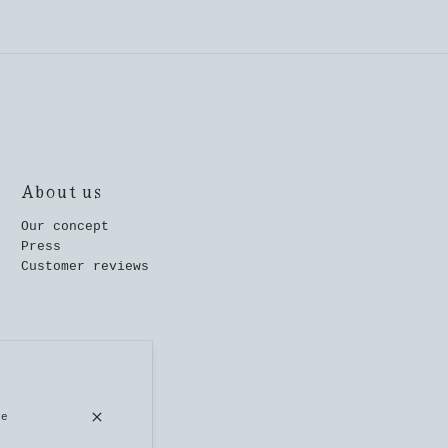
About us
Our concept
Press
Customer reviews
Quick links
se
Home