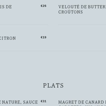
IS DE
VELOUTÉ DE BUTTERN
€26
CROÛTONS
 CITRON
€19
PLATS
 NATURE, SAUCE
MAGRET DE CANARD 
€31