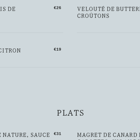
IS DE
VELOUTÉ DE BUTTERN
€26
CROÛTONS
 CITRON
€19
PLATS
 NATURE, SAUCE
MAGRET DE CANARD 
€31