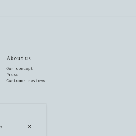
About us
Our concept
Press
Customer reviews
Quick links
se
Home